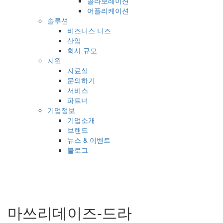
콜라보레이션
어플리케이션
솔루션
비즈니스 니즈
산업
회사 규모
지원
자료실
문의하기
서비스
파트너
기업정보
기업소개
브랜드
뉴스 & 이벤트
블로그
마쓰리데이즈-드라