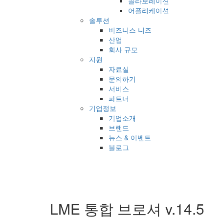
콜라보레이션
어플리케이션
솔루션
비즈니스 니즈
산업
회사 규모
지원
자료실
문의하기
서비스
파트너
기업정보
기업소개
브랜드
뉴스 & 이벤트
블로그
LME 통합 브로셔 v.14.5