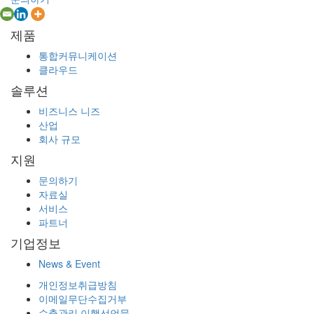
제품
통합커뮤니케이션
클라우드
솔루션
비즈니스 니즈
산업
회사 규모
지원
문의하기
자료실
서비스
파트너
기업정보
News & Event
개인정보취급방침
이메일무단수집거부
수출관리 이행선언문