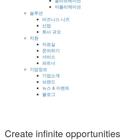
콜라보레이션
어플리케이션
솔루션
비즈니스 니즈
산업
회사 규모
지원
자료실
문의하기
서비스
파트너
기업정보
기업소개
브랜드
뉴스 & 이벤트
블로그
Create infinite opportunities