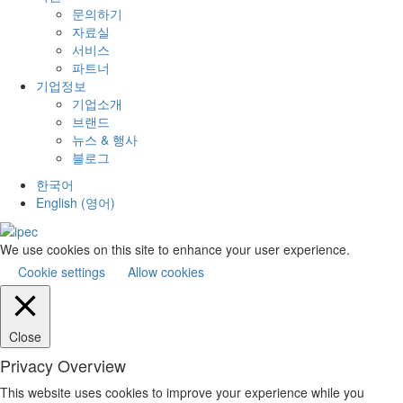
문의하기
자료실
서비스
파트너
기업정보
기업소개
브랜드
뉴스 & 행사
블로그
한국어
English
(
영어
)
We use cookies on this site to enhance your user experience.
Cookie settings
Allow cookies
Close
Privacy Overview
This website uses cookies to improve your experience while you