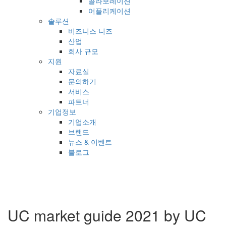
콜라보레이션
어플리케이션
솔루션
비즈니스 니즈
산업
회사 규모
지원
자료실
문의하기
서비스
파트너
기업정보
기업소개
브랜드
뉴스 & 이벤트
블로그
UC market guide 2021 by UC