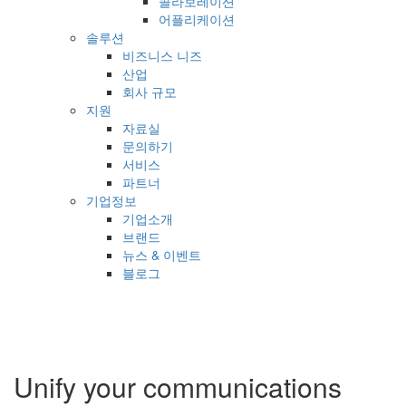
콜라보레이션
어플리케이션
솔루션
비즈니스 니즈
산업
회사 규모
지원
자료실
문의하기
서비스
파트너
기업정보
기업소개
브랜드
뉴스 & 이벤트
블로그
Unify your communications