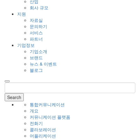
산업
회사 규모
지원
자료실
문의하기
서비스
파트너
기업정보
기업소개
브랜드
뉴스 & 이벤트
블로그
Search
통합커뮤니케이션
개요
커뮤니케이션 플랫폼
전화기
콜라보레이션
어플리케이션