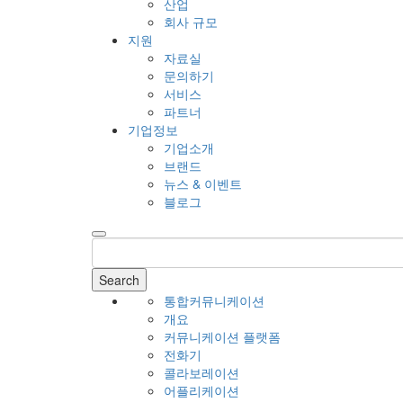
산업
회사 규모
지원
자료실
문의하기
서비스
파트너
기업정보
기업소개
브랜드
뉴스 & 이벤트
블로그
Search
통합커뮤니케이션
개요
커뮤니케이션 플랫폼
전화기
콜라보레이션
어플리케이션