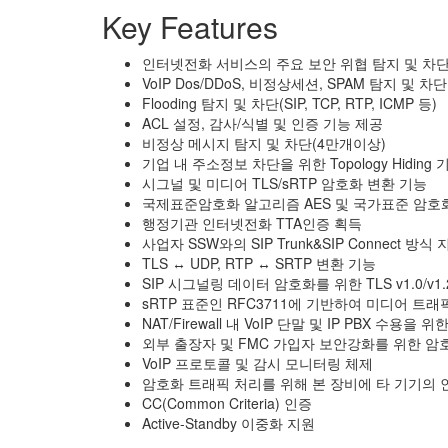
Key Features
인터넷전화 서비스의 주요 보안 위협 탐지 및 차단
VoIP Dos/DDoS, 비정상세션, SPAM 탐지 및 차단
Flooding 탐지 및 차단(SIP, TCP, RTP, ICMP 등)
ACL 설정, 감사/식별 및 인증 기능 제공
비정상 메시지 탐지 및 차단(4만개이상)
기업 내 주소정보 차단을 위한 Topology Hiding 
시그널 및 미디어 TLS/sRTP 암호화 변환 기능
국제표준암호화 알고리즘 AES 및 국가표준 암호화
행정기관 인터넷전화 TTA인증 획득
사업자 SSW와의 SIP Trunk&SIP Connect 방식 
TLS ↔ UDP, RTP ↔ SRTP 변환 기능
SIP 시그널링 데이터 암호화를 위한 TLS v1.0/v1
sRTP 표준인 RFC3711에 기반하여 미디어 트
NAT/Firewall 내 VoIP 단말 및 IP PBX 수용
외부 출장자 및 FMC 가입자 보안강화를 위한 암
VoIP 프로토콜 및 감시 모니터링 체제
암호화 트래픽 처리를 위해 본 장비에 타 기기의 
CC(Common Criteria) 인증
Active-Standby 이중화 지원