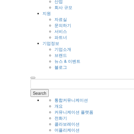
산업
회사 규모
지원
자료실
문의하기
서비스
파트너
기업정보
기업소개
브랜드
뉴스 & 이벤트
블로그
Search
통합커뮤니케이션
개요
커뮤니케이션 플랫폼
전화기
콜라보레이션
어플리케이션