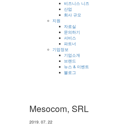
비즈니스 니즈
산업
회사 규모
지원
자료실
문의하기
서비스
파트너
기업정보
기업소개
브랜드
뉴스 & 이벤트
블로그
Mesocom, SRL
2019. 07. 22