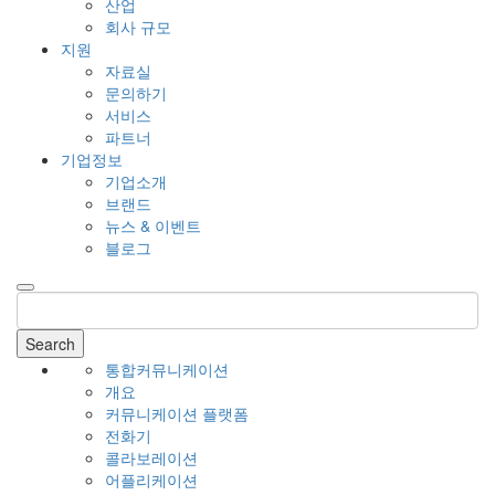
산업
회사 규모
지원
자료실
문의하기
서비스
파트너
기업정보
기업소개
브랜드
뉴스 & 이벤트
블로그
Search
통합커뮤니케이션
개요
커뮤니케이션 플랫폼
전화기
콜라보레이션
어플리케이션